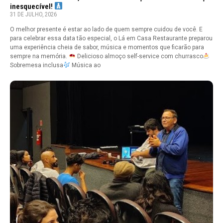
inesquecível!
31 DE JULHO, 2026
O melhor presente é estar ao lado de quem sempre cuidou de você. E
para celebrar essa data tão especial, o Lá em Casa Restaurante preparou
uma experiência cheia de sabor, música e momentos que ficarão para
sempre na memória.
Delicioso almoço self-service com churrasco
Sobremesa inclusa
Música ao