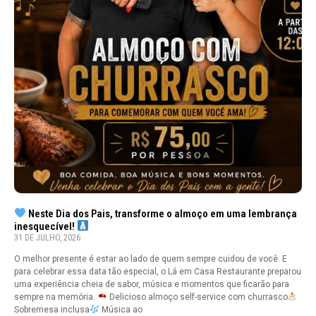
Neste Dia dos Pais, transforme o almoço em uma lembrança
inesquecível!
31 DE JULHO, 2026
O melhor presente é estar ao lado de quem sempre cuidou de você. E
para celebrar essa data tão especial, o Lá em Casa Restaurante preparou
uma experiência cheia de sabor, música e momentos que ficarão para
sempre na memória.
Delicioso almoço self-service com churrasco
Sobremesa inclusa
Música ao