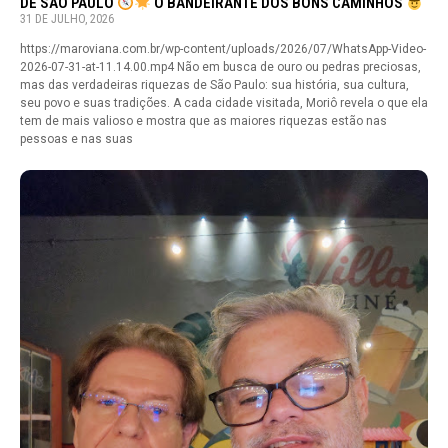
DE SÃO PAULO
O BANDEIRANTE DOS BONS CAMINHOS
31 DE JULHO, 2026
https://maroviana.com.br/wp-content/uploads/2026/07/WhatsApp-Video-
2026-07-31-at-11.14.00.mp4 Não em busca de ouro ou pedras preciosas,
mas das verdadeiras riquezas de São Paulo: sua história, sua cultura,
seu povo e suas tradições. A cada cidade visitada, Moriô revela o que ela
tem de mais valioso e mostra que as maiores riquezas estão nas
pessoas e nas suas