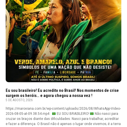
Eu sou brasileiro! Eu acredito no Brasil! Nos momentos de crise
surgem os heróis… e agora chegou a nossa vez !
5 DE AGOSTO, 2026
https://maroviana.com.br/wp-content/uploads/2026/08/WhatsApp-Video-
2026-08-05-at-09.38.54.mp4
EU SOU BRASILEIRO!
Não nasci para
cruzar os braços diante das dificuldades. Nasci para trabalhar, acreditar
e fazer a diferença. O Brasil não é apenas o lugar onde vivemos; é a terra