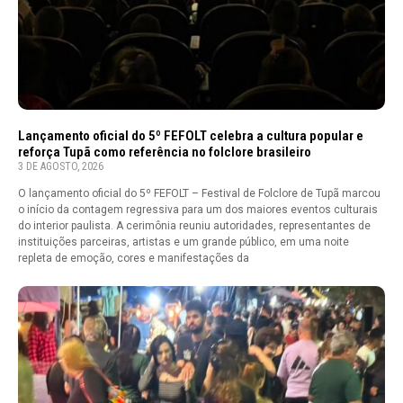
Lançamento oficial do 5º FEFOLT celebra a cultura popular e
reforça Tupã como referência no folclore brasileiro
3 DE AGOSTO, 2026
O lançamento oficial do 5º FEFOLT – Festival de Folclore de Tupã marcou
o início da contagem regressiva para um dos maiores eventos culturais
do interior paulista. A cerimônia reuniu autoridades, representantes de
instituições parceiras, artistas e um grande público, em uma noite
repleta de emoção, cores e manifestações da