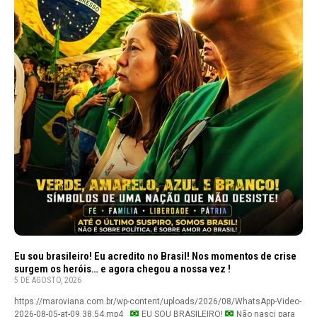
Eu sou brasileiro! Eu acredito no Brasil! Nos momentos de crise
surgem os heróis… e agora chegou a nossa vez !
5 DE AGOSTO, 2026
https://maroviana.com.br/wp-content/uploads/2026/08/WhatsApp-Video-
2026-08-05-at-09.38.54.mp4
EU SOU BRASILEIRO!
Não nasci para