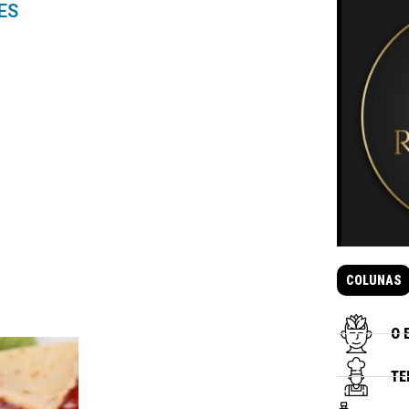
ES
COLUNAS
O 
TE