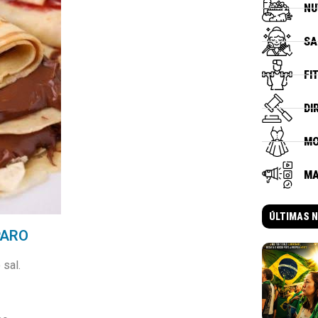
NU
SA
FI
DI
M
MA
ÚLTIMAS N
PARO
 sal.