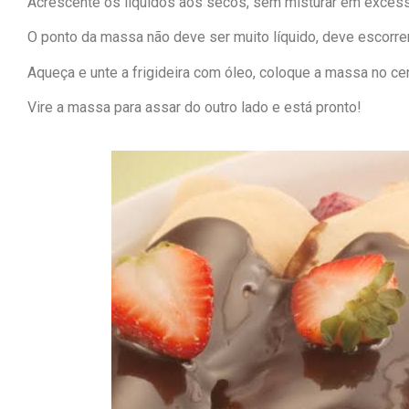
Acrescente os líquidos aos secos, sem misturar em exces
O ponto da massa não deve ser muito líquido, deve escorre
Aqueça e unte a frigideira com óleo, coloque a massa no cen
Vire a massa para assar do outro lado e está pronto!