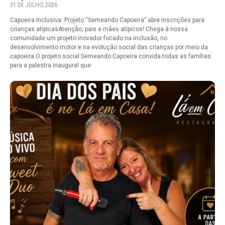
31 DE JULHO, 2026
Capoeira Inclusiva: Projeto “Semeando Capoeira” abre inscrições para
crianças atípicasAtenção, pais e mães atípicos! Chega à nossa
comunidade um projeto inovador focado na inclusão, no
desenvolvimento motor e na evolução social das crianças por meio da
capoeira.O projeto social Semeando Capoeira convida todas as famílias
para a palestra inaugural que