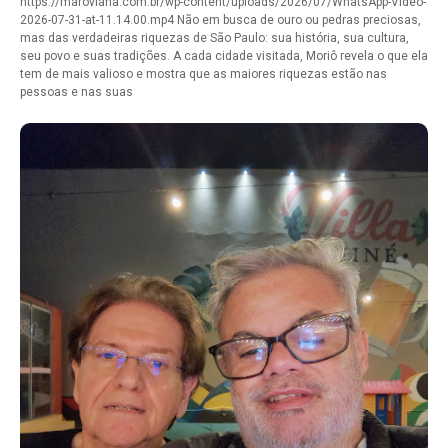
https://maroviana.com.br/wp-content/uploads/2026/07/WhatsApp-Video-
2026-07-31-at-11.14.00.mp4 Não em busca de ouro ou pedras preciosas,
mas das verdadeiras riquezas de São Paulo: sua história, sua cultura,
seu povo e suas tradições. A cada cidade visitada, Moriô revela o que ela
tem de mais valioso e mostra que as maiores riquezas estão nas
pessoas e nas suas