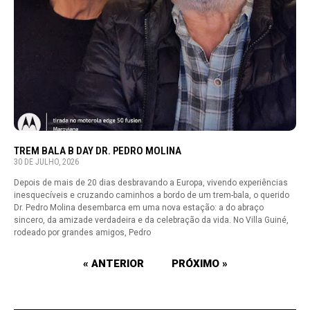
TREM BALA B DAY DR. PEDRO MOLINA
30 DE JULHO, 2026
Depois de mais de 20 dias desbravando a Europa, vivendo experiências
inesquecíveis e cruzando caminhos a bordo de um trem-bala, o querido
Dr. Pedro Molina desembarca em uma nova estação: a do abraço
sincero, da amizade verdadeira e da celebração da vida. No Villa Guiné,
rodeado por grandes amigos, Pedro
« ANTERIOR
PRÓXIMO »