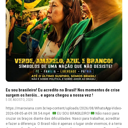
Eu sou brasileiro! Eu acredito no Brasil! Nos momentos de crise
surgem os heróis… e agora chegou a nossa vez !
5 DE AGOSTO, 2026
https://maroviana.com.br/wp-content/uploads/2026/08/WhatsApp-Video-
2026-08-05-at-09.38.54.mp4
EU SOU BRASILEIRO!
Não nasci para
cruzar os braços diante das dificuldades. Nasci para trabalhar, acreditar
e fazer a diferença. O Brasil não é apenas o lugar onde vivemos; é a terra