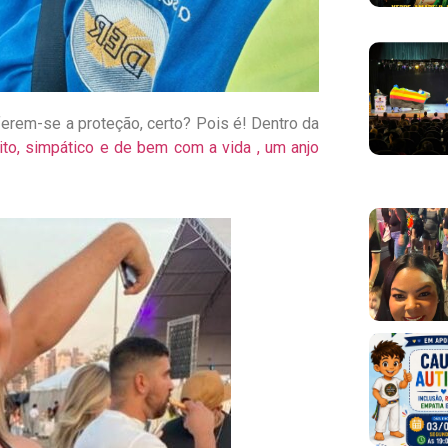
erem-se a proteção, certo? Pois é! Dentro da
ito, simpático e de bem com a vida , um anjo