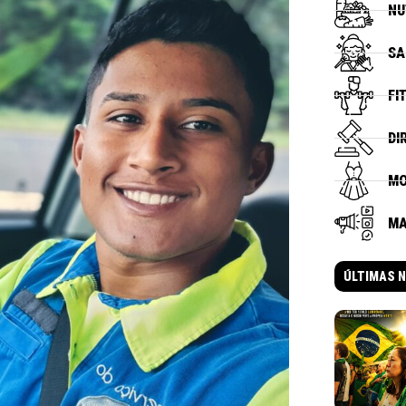
NU
SA
FI
DI
M
MA
ÚLTIMAS N